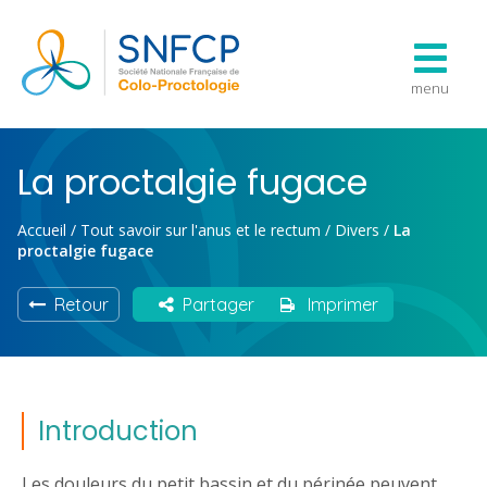
menu
La proctalgie fugace
Accueil
/
Tout savoir sur l'anus et le rectum
/
Divers
/
La
proctalgie fugace
Retour
Partager
Imprimer
Introduction
Les douleurs du petit bassin et du périnée peuvent