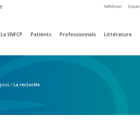
e
Adhésion
Espa
La SNFCP
Patients
Professionnels
Littérature
apsus
/
La rectocèle