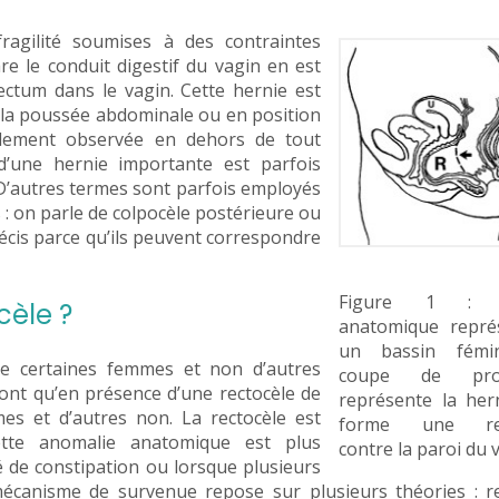
ragilité soumises à des contraintes
e le conduit digestif du vagin en est
ectum dans le vagin. Cette hernie est
 la poussée abdominale ou en position
ellement observée en dehors de tout
d’une hernie importante est parfois
D’autres termes sont parfois employés
s : on parle de colpocèle postérieure ou
cis parce qu’ils peuvent correspondre
Figure 1 : D
cèle ?
anatomique repré
un bassin fémi
ue certaines femmes et non d’autres
coupe de prof
ont qu’en présence d’une rectocèle de
représente la her
s et d’autres non. La rectocèle est
forme une rec
tte anomalie anatomique est plus
contre la paroi du 
de constipation ou lorsque plusieurs
canisme de survenue repose sur plusieurs théories : re