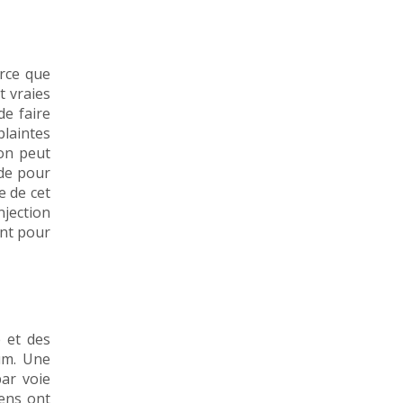
arce que
t vraies
de faire
plaintes
ion peut
ude pour
e de cet
njection
ont pour
e et des
um. Une
ar voie
iens ont