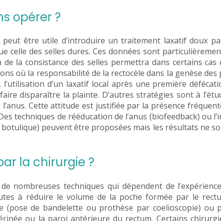
ns opérer ?
 peut être utile d’introduire un traitement laxatif doux p
que celle des selles dures. Ces données sont particulièremen
 de la consistance des selles permettra dans certains cas 
ions où la responsabilité de la rectocèle dans la genèse des 
l’utilisation d’un laxatif local après une première défécat
aire disparaître la plainte. D’autres stratégies sont à l’ét
’anus. Cette attitude est justifiée par la présence fréquent
. Des techniques de rééducation de l’anus (biofeedback) ou l’i
 botulique) peuvent être proposées mais les résultats ne s
r la chirurgie ?
ur de nombreuses techniques qui dépendent de l’expérienc
outes à réduire le volume de la poche formée par le rect
e (pose de bandelette ou prothèse par coelioscopie) ou p
érinée ou la paroi antérieure du rectum. Certains chirurg