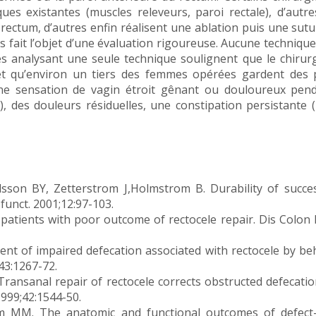
s existantes (muscles releveurs, paroi rectale), d’autre
e rectum, d’autres enfin réalisent une ablation puis une sutu
 fait l’objet d’une évaluation rigoureuse. Aucune technique 
es analysant une seule technique soulignent que le chirur
et qu’environ un tiers des femmes opérées gardent des p
 une sensation de vagin étroit gênant ou douloureux pend
), des douleurs résiduelles, une constipation persistante 
son BY, Zetterstrom J,Holmstrom B. Durability of succes
sfunct. 2001;12:97-103.
atients with poor outcome of rectocele repair. Dis Colon
nt of impaired defecation associated with rectocele by be
43:1267-72.
ransanal repair of rectocele corrects obstructed defecation 
1999;42:1544-50.
m MM. The anatomic and functional outcomes of defect-s