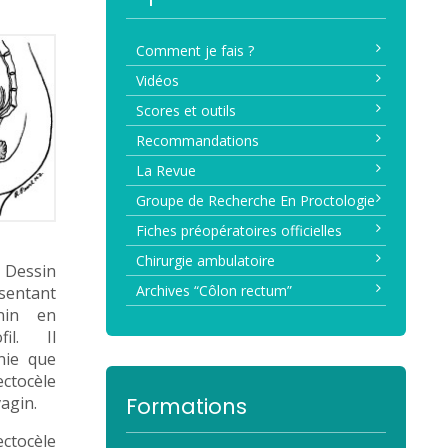
Comment je fais ?
Vidéos
Scores et outils
Recommandations
La Revue
Groupe de Recherche En Proctologie
Fiches préopératoires officielles
Chirurgie ambulatoire
essin
Archives “Côlon rectum”
sentant
nin en
il. Il
nie que
tocèle
vagin.
Formations
ctocèle