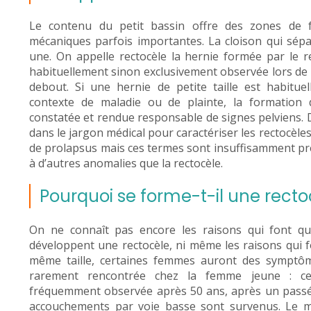
Le contenu du petit bassin offre des zones de f
mécaniques parfois importantes. La cloison qui sépar
une. On appelle rectocèle la hernie formée par le r
habituellement sinon exclusivement observée lors de
debout. Si une hernie de petite taille est habitu
contexte de maladie ou de plainte, la formation 
constatée et rendue responsable de signes pelviens. 
dans le jargon médical pour caractériser les rectocèle
de prolapsus mais ces termes sont insuffisamment pré
à d’autres anomalies que la rectocèle.
Pourquoi se forme-t-il une recto
On ne connaît pas encore les raisons qui font q
développent une rectocèle, ni même les raisons qui f
même taille, certaines femmes auront des symptôme
rarement rencontrée chez la femme jeune : ce
fréquemment observée après 50 ans, après un passé 
accouchements par voie basse sont survenus. Le mé