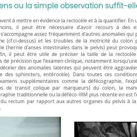
ns ou la simple observation suffit-ell
vent à mettre en évidence la rectocèle et à la quantifier. En 
nmoins, il peut être nécessaire d’avoir recours à des 
le s’accompagne assez fréquemment d’autres anomalies qui
e (cf.ci-dessus) et les troubles de la motricité du colon
e (hernie d’anses intestinales dans le pelvis) peut provo
, il peut être utile de préciser la taille de la rectocèl
us de précision que l’examen clinique, notamment lorsqu’un
de déceler des anomalies latentes qui peuvent être aggravée
ce des sphincters, entérocèle). Dans toutes ces condition
xamens supplémentaires comme la défécographie, l’expl
ps de transit colique par marqueurs) du colon, la man
graphie traditionnelle ou la déféco-IRM plus récente en est 
ct du rectum par rapport aux autres organes du pelvis à la
.