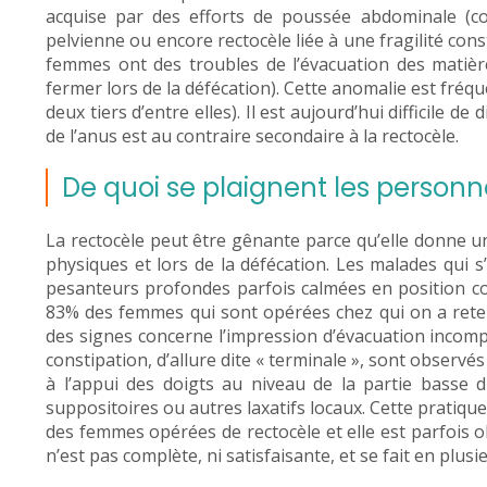
acquise par des efforts de poussée abdominale (co
pelvienne ou encore rectocèle liée à une fragilité con
femmes ont des troubles de l’évacuation des matière
fermer lors de la défécation). Cette anomalie est fré
deux tiers d’entre elles). Il est aujourd’hui difficile de
de l’anus est au contraire secondaire à la rectocèle.
De quoi se plaignent les personn
La rectocèle peut être gênante parce qu’elle donne un
physiques et lors de la défécation. Les malades qui s
pesanteurs profondes parfois calmées en position co
83% des femmes qui sont opérées chez qui on a retenu
des signes concerne l’impression d’évacuation incompl
constipation, d’allure dite « terminale », sont observ
à l’appui des doigts au niveau de la partie basse 
suppositoires ou autres laxatifs locaux. Cette pratique
des femmes opérées de rectocèle et elle est parfois o
n’est pas complète, ni satisfaisante, et se fait en plusie