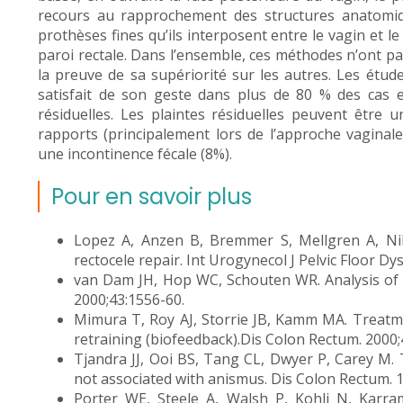
recours au rapprochement des structures anatomique
prothèses fines qu’ils interposent entre le vagin et l
paroi rectale. Dans l’ensemble, ces méthodes n’ont pas
la preuve de sa supériorité sur les autres. Les étud
satisfait de son geste dans plus de 80 % des cas 
résiduelles. Les plaintes résiduelles peuvent être
rapports (principalement lors de l’approche vaginale
une incontinence fécale (8%).
Pour en savoir plus
Lopez A, Anzen B, Bremmer S, Mellgren A, Nils
rectocele repair. Int Urogynecol J Pelvic Floor Dy
van Dam JH, Hop WC, Schouten WR. Analysis of p
2000;43:1556-60.
Mimura T, Roy AJ, Storrie JB, Kamm MA. Treatme
retraining (biofeedback).Dis Colon Rectum. 2000;
Tjandra JJ, Ooi BS, Tang CL, Dwyer P, Carey M. T
not associated with anismus. Dis Colon Rectum. 
Porter WE, Steele A, Walsh P, Kohli N, Karra