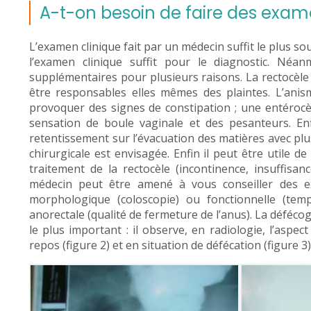
A-t-on besoin de faire des exame
L’examen clinique fait par un médecin suffit le plus sou
l’examen clinique suffit pour le diagnostic. Néa
supplémentaires pour plusieurs raisons. La rectocè
être responsables elles mêmes des plaintes. L’anism
provoquer des signes de constipation ; une entérocèl
sensation de boule vaginale et des pesanteurs. Enfin
retentissement sur l’évacuation des matières avec pl
chirurgicale est envisagée. Enfin il peut être utile 
traitement de la rectocèle (incontinence, insuffisan
médecin peut être amené à vous conseiller des e
morphologique (coloscopie) ou fonctionnelle (tem
anorectale (qualité de fermeture de l’anus). La déféco
le plus important : il observe, en radiologie, l’aspe
repos (figure 2) et en situation de défécation (figure 3)