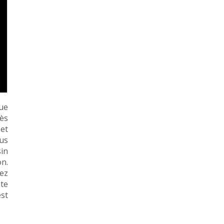
ue
ès
et
ous
in
on.
ez
e
est