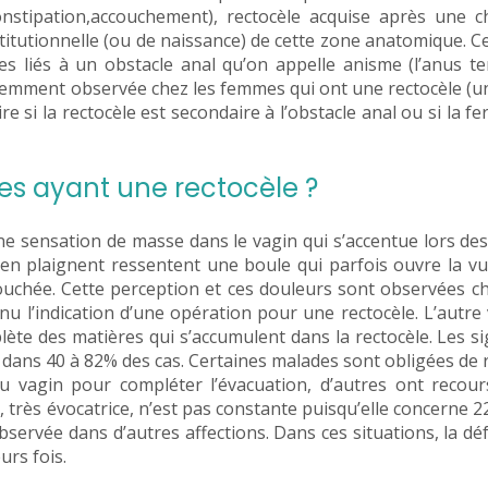
nstipation,accouchement), rectocèle acquise après une ch
stitutionnelle (ou de naissance) de cette zone anatomique. C
s liés à un obstacle anal qu’on appelle anisme (l’anus t
quemment observée chez les femmes qui ont une rectocèle (un
 dire si la rectocèle est secondaire à l’obstacle anal ou si la 
es ayant une rectocèle ?
e sensation de masse dans le vagin qui s’accentue lors des
’en plaignent ressentent une boule qui parfois ouvre la vu
uchée. Cette perception et ces douleurs sont observées c
 l’indication d’une opération pour une rectocèle. L’autre
ète des matières qui s’accumulent dans la rectocèle. Les s
és dans 40 à 82% des cas. Certaines malades sont obligées de 
du vagin pour compléter l’évacuation, d’autres ont recou
, très évocatrice, n’est pas constante puisqu’elle concerne 2
bservée dans d’autres affections. Dans ces situations, la dé
urs fois.