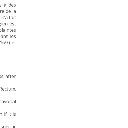
s à des
re de la
n’a fait
gien est
laintes
ant les
(16%) et
s after
 Rectum.
havorial
if it is
pecific