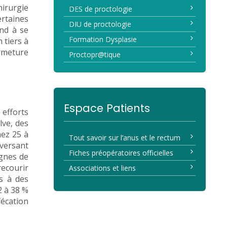
irurgie
DES de proctologie
ertaines
DIU de proctologie
end à se
Formation Dysplasie
 tiers à
fermeture
Proctopr@tique
Espace Patients
 efforts
lve, des
hez 25 à
Tout savoir sur l’anus et le rectum
 versant
Fiches préopératoires officielles
ignes de
recourir
Associations et liens
rs à des
2 à 38 %
fécation