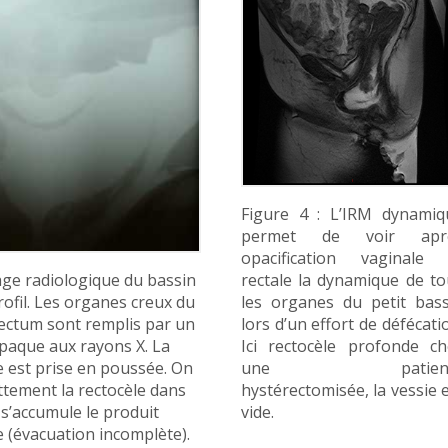
Figure 4 : L’IRM dynamiq
permet de voir apr
opacification vaginale 
rectale la dynamique de t
mage radiologique du bassin
les organes du petit bass
rofil. Les organes creux du
lors d’un effort de défécati
rectum sont remplis par un
Ici rectocèle profonde ch
paque aux rayons X. La
une patient
 est prise en poussée. On
hystérectomisée, la vessie 
ettement la rectocèle dans
vide.
 s’accumule le produit
 (évacuation incomplète).