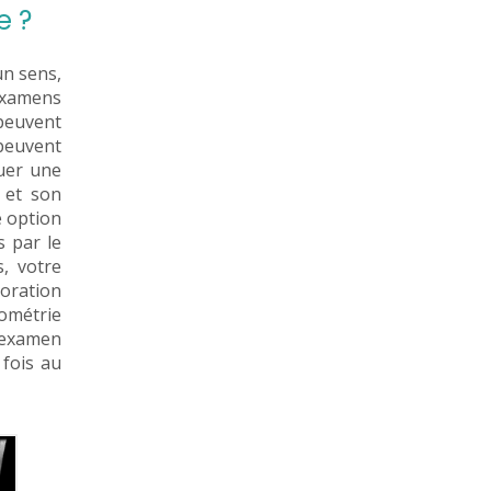
e ?
un sens,
examens
 peuvent
 peuvent
quer une
e et son
e option
s par le
s, votre
oration
ométrie
l’examen
 fois au