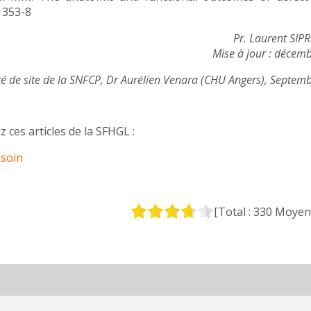
:1353-8
Pr. Laurent SI
Mise à jour : décem
té de site de la SNFCP, Dr Aurélien Venara (CHU Angers), Septem
 ces articles de la SFHGL :
 soin
[Total :
330
Moyen