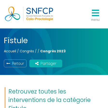
menu
Fistule
Accueil
/
Congrès
/
/
Congrès 2023
Retour
Partager
Retrouvez toutes les
interventions de la catégorie