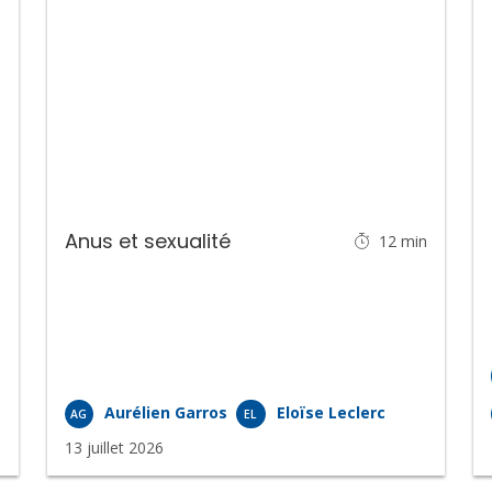
Anus et sexualité
n
12
min
Aurélien Garros
Eloïse Leclerc
AG
EL
13 juillet 2026