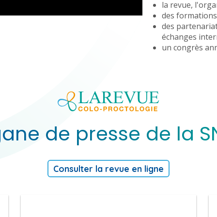
la revue, l'org
des formations
des partenariat
échanges inter
un congrès ann
gane de presse de la 
Consulter la revue en ligne