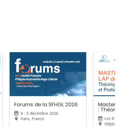
Forums de la SFHGL 2026
Masterclas
: Théorique
4 - 5 décembre 2026
Les 8 et 9 
Paris, France
Hôpital Sain