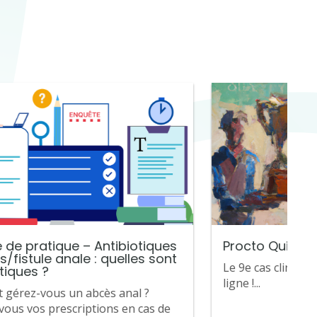
 de pratique – Antibiotiques
Procto Quiz de
/fistule anale : quelles sont
Le 9e cas clinique
tiques ?
ligne !...
gérez-vous un abcès anal ?
vous vos prescriptions en cas de