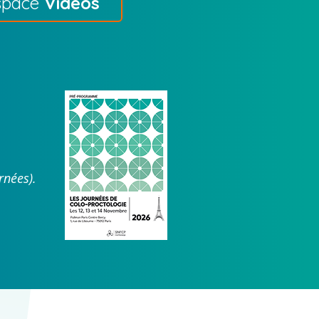
space
Vidéos
rnées).