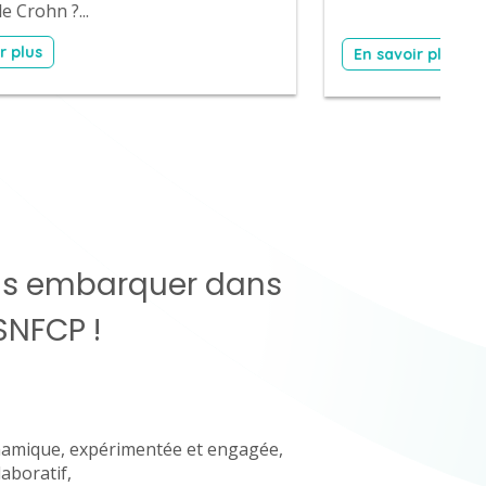
e Crohn ?...
r plus
En savoir plus
us embarquer dans
SNFCP !
namique, expérimentée et engagée,
laboratif,