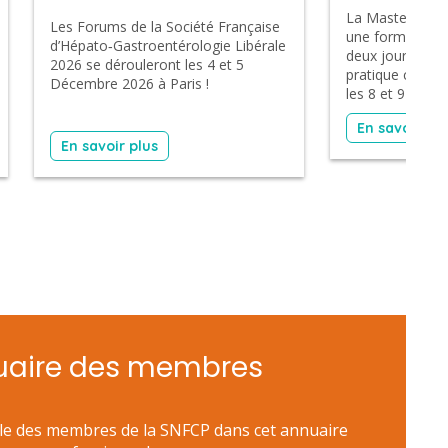
La MasterClass
Les Forums de la Société Française
une formation m
d’Hépato‑Gastroentérologie Libérale
deux jours, com
2026 se dérouleront les 4 et 5
pratique chirur
Décembre 2026 à Paris !
les 8 et 9 ...
En savoir plu
En savoir plus
uaire des membres
le des membres de la SNFCP dans cet annuaire