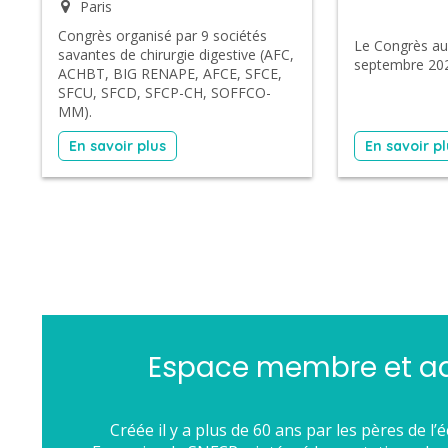
Paris
Congrès organisé par 9 sociétés
Le Congrès aur
savantes de chirurgie digestive (AFC,
septembre 202
ACHBT, BIG RENAPE, AFCE, SFCE,
SFCU, SFCD, SFCP-CH, SOFFCO-
MM).
En savoir plus
En savoir p
Espace membre et a
Créée il y a plus de 60 ans par les pères de l’