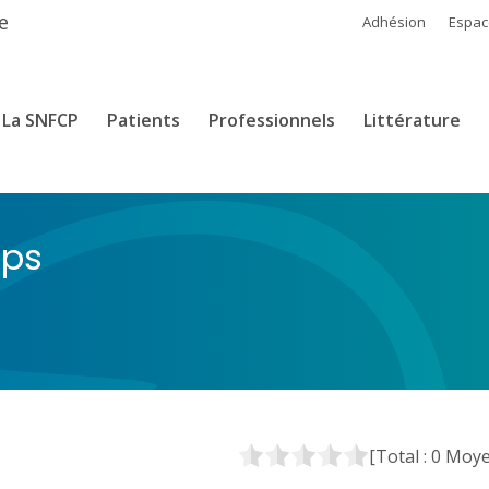
e
Adhésion
Espa
La SNFCP
Patients
Professionnels
Littérature
mps
[Total :
0
Moye