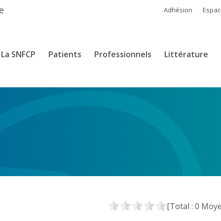
e
Adhésion
Espa
La SNFCP
Patients
Professionnels
Littérature
[Total :
0
Moye