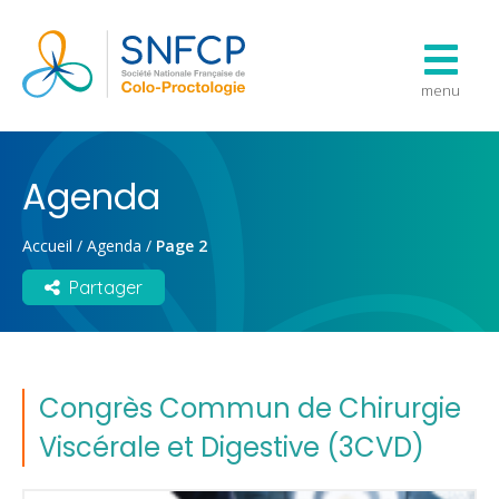
menu
Agenda
Accueil
/
Agenda
/
Page 2
Partager
Congrès Commun de Chirurgie
Viscérale et Digestive (3CVD)