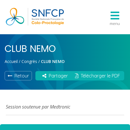
menu
CLUB NEMO
Accueil
/
Congrès
/
CLUB NEMO
Retour
Partager
Télécharger le PDF
Session soutenue par Medtronic