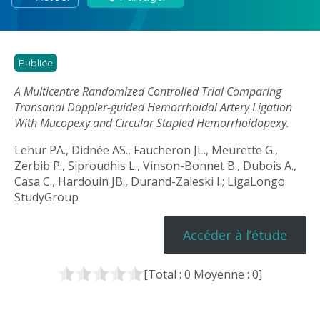
Publiée
A Multicentre Randomized Controlled Trial Comparing
Transanal Doppler-guided Hemorrhoidal Artery Ligation
With Mucopexy and Circular Stapled Hemorrhoidopexy.
Lehur PA., Didnée AS., Faucheron JL., Meurette G.,
Zerbib P., Siproudhis L., Vinson-Bonnet B., Dubois A.,
Casa C., Hardouin JB., Durand-Zaleski I.; LigaLongo
StudyGroup
Accéder à l’étude
[Total :
0
Moyenne :
0
]