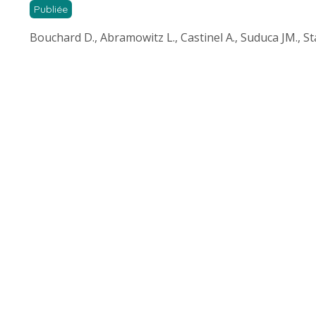
Publiée
Bouchard D., Abramowitz L., Castinel A., Suduca JM., St