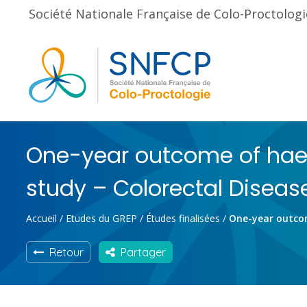
Société Nationale Française de Colo-Proctologi
One-year outcome of haem
study – Colorectal Diseas
Accueil
/
Etudes du GREP
/
Études finalisées
/
One-year outcom
Retour
Partager