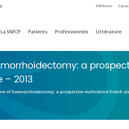
e
Adhésion
Espa
La SNFCP
Patients
Professionnels
Littérature
orrhoidectomy: a prospecti
e – 2013
e of haemorrhoidectomy: a prospective multicentre French stu