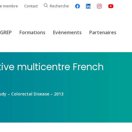
ce membre
Contact
Recherche
GREP
Formations
Evènements
Partenaires
ve multicentre French
dy – Colorectal Disease – 2013