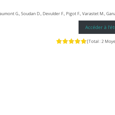
aumont G., Soudan D., Devulder F., Pigot F., Varastet M., Gan
Accéder à l’é
[Total :
2
Moye