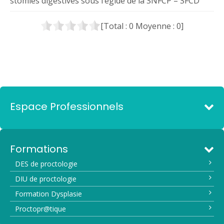
stomies digestives sous l’égide de la SNFCP – SFCD
[Total :
0
Moyenne :
0
]
Espace Professionnels
Formations
DES de proctologie
DIU de proctologie
Formation Dysplasie
Proctopr@tique