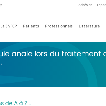
e
Adhésion
Espa
La SNFCP
Patients
Professionnels
Littérature
tule anale lors du traitement
Z...
 de A à Z...