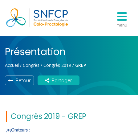
menu
Présentation
Accueil
/
Congrès
/
Congrès 2019
/
GREP
Retour
Partager
Congrès 2019 - GREP
Orateurs :