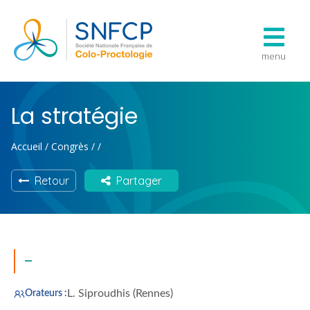
menu
La stratégie
Accueil
/
Congrès
/
/
Retour
Partager
-
L. Siproudhis (Rennes)
Orateurs :