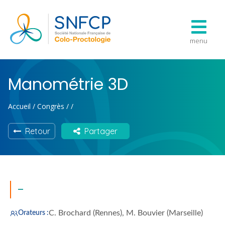
menu
Manométrie 3D
Accueil
/
Congrès
/
/
Retour
Partager
-
C. Brochard (Rennes), M. Bouvier (Marseille)
Orateurs :