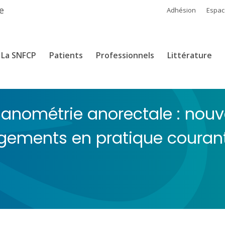
e
Adhésion
Espa
La SNFCP
Patients
Professionnels
Littérature
Manométrie anorectale : no
ngements en pratique couran