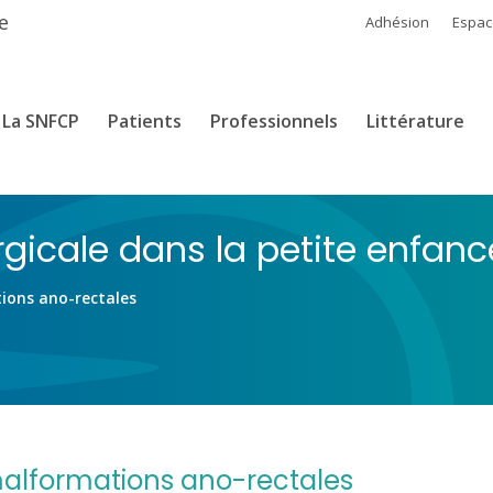
e
Adhésion
Espa
La SNFCP
Patients
Professionnels
Littérature
rgicale dans la petite enfanc
tions ano-rectales
malformations ano-rectales