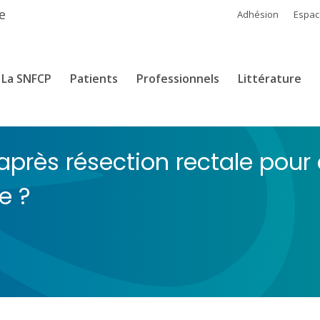
e
Adhésion
Espa
La SNFCP
Patients
Professionnels
Littérature
près résection rectale pour 
e ?