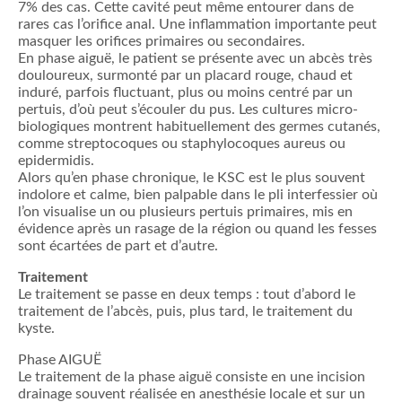
7% des cas. Cette cavité peut même entourer dans de
rares cas l’orifice anal. Une inflammation importante peut
masquer les orifices primaires ou secondaires.
En phase aiguë, le patient se présente avec un abcès très
douloureux, surmonté par un placard rouge, chaud et
induré, parfois fluctuant, plus ou moins centré par un
pertuis, d’où peut s’écouler du pus. Les cultures micro-
biologiques montrent habituellement des germes cutanés,
comme streptocoques ou staphylocoques aureus ou
epidermidis.
Alors qu’en phase chronique, le KSC est le plus souvent
indolore et calme, bien palpable dans le pli interfessier où
l’on visualise un ou plusieurs pertuis primaires, mis en
évidence après un rasage de la région ou quand les fesses
sont écartées de part et d’autre.
Traitement
Le traitement se passe en deux temps : tout d’abord le
traitement de l’abcès, puis, plus tard, le traitement du
kyste.
Phase AIGUË
Le traitement de la phase aiguë consiste en une incision
drainage souvent réalisée en anesthésie locale et sur un