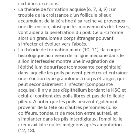
certaines excisions.
La théorie de formation acquise (6, 7, 8, 9) : un
trouble de la croissance d’un follicule pileux
accumulant de la kératine à sa racine va provoquer
une distension, ainsi que les mouvements des fesses,
vont aider à la pénétration du poil. Celui-ci forme
alors un granulome à corps étranger pouvant
s’infecter et évoluer vers l’abcès.
La théorie de formation mixte (10, 11) : la coupe
histologique au niveau de la ligne médiane dans le
sillon interfessier montre une invagination de
l’épithélium de surface (composante congénitale)
dans laquelle les poils peuvent pénétrer et entraîner
une réaction type granulome à corps étranger, qui
peut secondairement s’infecter (composante
acquise). Il n’y a pas d’épithélium bordant le KSC et
celui-ci contient des poils libres et pas de follicule
pileux. A noter que les poils peuvent également
provenir de la tête ou d’autres personnes (p. ex
coiffeurs, tondeurs de mouton entre autres), et
s’implanter dans les plis interdigitaux, l’ombilic, le
creux axillaire ou les moignons après amputation
(12, 13).