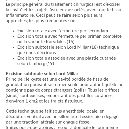
Le principe général du traitement chirurgical est d’exciser
la cavité et les trajets fistuleux associés, avec tout le tissu
inflammatoire. Ceci peut se faire selon plusieurs
approches; les plus fréquentes sont :
Excision totale avec fermeture per secundam
Excision totale avec fermeture per priman complète,
ou la variante Karydakis (15)
Excision subtotale selon Lord Millar (18) technique
que nous décrirons
Excision totale associée avec une plastie cutanée
selon Limberg (19)
Excision subtotale selon Lord Millar
Principe : le kyste est une cavité bordée de tissu de
granulation pouvant se fermer seule pour autant qu’elle ne
contienne pas de corps étrangers (poils). Tous les orifices
(sinus) sont excisés, emportant des pastilles cutanées
d’environ 1 cm2 et les trajets fistuleux.
Cette technique se fait sous anesthésie locale, en
décubitus ventral avec un sillon interfessier bien dégagé
par une traction latérale sur chaque fesse.
Suites post-opératoires
: retour à domicile le jour même