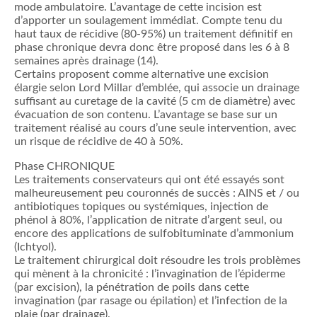
mode ambulatoire. L’avantage de cette incision est
d’apporter un soulagement immédiat. Compte tenu du
haut taux de récidive (80-95%) un traitement définitif en
phase chronique devra donc être proposé dans les 6 à 8
semaines après drainage (14).
Certains proposent comme alternative une excision
élargie selon Lord Millar d’emblée, qui associe un drainage
suffisant au curetage de la cavité (5 cm de diamètre) avec
évacuation de son contenu. L’avantage se base sur un
traitement réalisé au cours d’une seule intervention, avec
un risque de récidive de 40 à 50%.
Phase CHRONIQUE
Les traitements conservateurs qui ont été essayés sont
malheureusement peu couronnés de succès : AINS et / ou
antibiotiques topiques ou systémiques, injection de
phénol à 80%, l’application de nitrate d’argent seul, ou
encore des applications de sulfobituminate d’ammonium
(Ichtyol).
Le traitement chirurgical doit résoudre les trois problèmes
qui mènent à la chronicité : l’invagination de l’épiderme
(par excision), la pénétration de poils dans cette
invagination (par rasage ou épilation) et l’infection de la
plaie (par drainage).