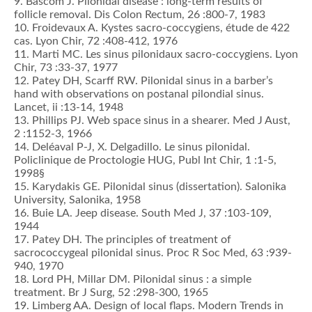
9. Bascom J. Pilonidal disease : long-term results of
follicle removal. Dis Colon Rectum, 26 :800-7, 1983
10. Froidevaux A. Kystes sacro-coccygiens, étude de 422
cas. Lyon Chir, 72 :408-412, 1976
11. Marti MC. Les sinus pilonidaux sacro-coccygiens. Lyon
Chir, 73 :33-37, 1977
12. Patey DH, Scarff RW. Pilonidal sinus in a barber’s
hand with observations on postanal pilondial sinus.
Lancet, ii :13-14, 1948
13. Phillips PJ. Web space sinus in a shearer. Med J Aust,
2 :1152-3, 1966
14. Deléaval P-J, X. Delgadillo. Le sinus pilonidal.
Policlinique de Proctologie HUG, Publ Int Chir, 1 :1-5,
1998§
15. Karydakis GE. Pilonidal sinus (dissertation). Salonika
University, Salonika, 1958
16. Buie LA. Jeep disease. South Med J, 37 :103-109,
1944
17. Patey DH. The principles of treatment of
sacrococcygeal pilonidal sinus. Proc R Soc Med, 63 :939-
940, 1970
18. Lord PH, Millar DM. Pilonidal sinus : a simple
treatment. Br J Surg, 52 :298-300, 1965
19. Limberg AA. Design of local flaps. Modern Trends in