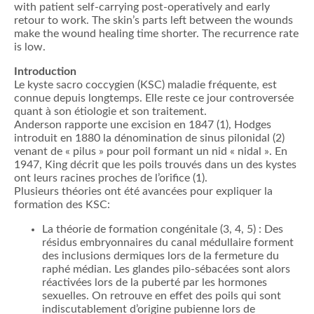
with patient self-carrying post-operatively and early
retour to work. The skin’s parts left between the wounds
make the wound healing time shorter. The recurrence rate
is low.
Introduction
Le kyste sacro coccygien (KSC) maladie fréquente, est
connue depuis longtemps. Elle reste ce jour controversée
quant à son étiologie et son traitement.
Anderson rapporte une excision en 1847 (1), Hodges
introduit en 1880 la dénomination de sinus pilonidal (2)
venant de « pilus » pour poil formant un nid « nidal ». En
1947, King décrit que les poils trouvés dans un des kystes
ont leurs racines proches de l’orifice (1).
Plusieurs théories ont été avancées pour expliquer la
formation des KSC:
La théorie de formation congénitale (3, 4, 5) : Des
résidus embryonnaires du canal médullaire forment
des inclusions dermiques lors de la fermeture du
raphé médian. Les glandes pilo-sébacées sont alors
réactivées lors de la puberté par les hormones
sexuelles. On retrouve en effet des poils qui sont
indiscutablement d’origine pubienne lors de