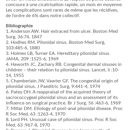
concoure à une cicatrisation rapide, un mois en moyenne.
Les complications sont rares de même que les récidives,
de l’ordre de 6% dans notre collectif.
Bibliographie
1. Anderson AW. Hair extraced from ulcer. Boston Med
Surg, 36:74, 1847
2. Hodhes RM. Pilonidal sinus. Boston Med Surg,
103:485-6, 1880
3. Holmes LB, Turner EA. Hereditary pilonidal sinus.
JAMA, 209 :1525-6, 1969
4. Haworth JC, Zachary RB. Congenital dermal sinuses in
children – their relation to pilonidal sinus. Lancet, ii :10-
14, 1955
5. Chamberlain JW, Vawter GF. The congenital origin of
pilonidal sinus. J Paeditric Surg, 9:441-4, 1974
6. Patey DH. A reappraisal of the acquired theory of
sacrococcygeal pilonidal sinus and an assessment of its
influence on surgical practice. Br J Surg, 56 :463-6, 1969
7. Millar DM. Etiology of post-anal pilonidal disease. Proc
R Soc Med, 63 :1263-4, 1970
8. Lord PH. Unusual case of pilonidal sinus. Proc R Soc
Med, 63 :967-8, 1970