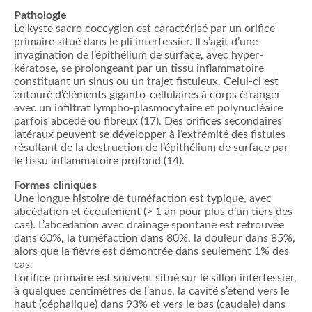
Pathologie
Le kyste sacro coccygien est caractérisé par un orifice
primaire situé dans le pli interfessier. Il s’agit d’une
invagination de l’épithélium de surface, avec hyper-
kératose, se prolongeant par un tissu inflammatoire
constituant un sinus ou un trajet fistuleux. Celui-ci est
entouré d’éléments giganto-cellulaires à corps étranger
avec un infiltrat lympho-plasmocytaire et polynucléaire
parfois abcédé ou fibreux (17). Des orifices secondaires
latéraux peuvent se développer à l’extrémité des fistules
résultant de la destruction de l’épithélium de surface par
le tissu inflammatoire profond (14).
Formes cliniques
Une longue histoire de tuméfaction est typique, avec
abcédation et écoulement (> 1 an pour plus d’un tiers des
cas). L’abcédation avec drainage spontané est retrouvée
dans 60%, la tuméfaction dans 80%, la douleur dans 85%,
alors que la fièvre est démontrée dans seulement 1% des
cas.
L’orifice primaire est souvent situé sur le sillon interfessier,
à quelques centimètres de l’anus, la cavité s’étend vers le
haut (céphalique) dans 93% et vers le bas (caudale) dans