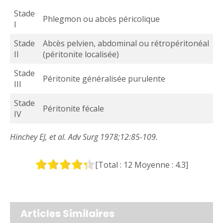
Stade
Phlegmon ou abcès péricolique
I
Stade
Abcès pelvien, abdominal ou rétropéritonéal
II
(péritonite localisée)
Stade
Péritonite généralisée purulente
III
Stade
Péritonite fécale
IV
Hinchey EJ, et al. Adv Surg 1978;12:85-109.
[Total :
12
Moyenne :
4.3
]
Articles Similaires