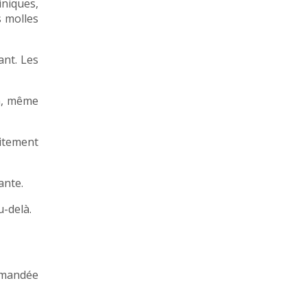
iniques,
s molles
ant. Les
on, même
aitement
ante.
u-delà.
ommandée