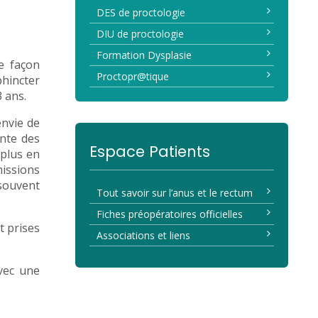
DES de proctologie
DIU de proctologie
Formation Dysplasie
de façon
Proctopr@tique
phincter
3 ans.
envie de
inte des
Espace Patients
 plus en
missions
souvent
Tout savoir sur l’anus et le rectum
Fiches préopératoires officielles
t prises
Associations et liens
avec une