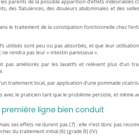
 les parents de la possible apparition d’effets indésirables cl
s, des flatulences, des douleurs abdominales et des selle
ans le traitement de la constipation fonctionnelle chez l’enf
ifs utilisés sont peu ou pas absorbés, et que leur utilisati
 ne rendra pas leur « intestin paresseux ».
t pas améliorés par les laxatifs et relèvent plus d’un tr
e.
’un traitement local, par application d’une pommade cicatris
s avec le praticien tant que le problème persiste, et même a
 première ligne bien conduit
mais ses effets ne durent pas (7) ; elle n’est donc pas rec
ec du traitement initial (6) (grade B) (IV).