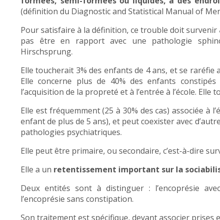
formées, semi-formées ou liquides, à des endroi
(définition du Diagnostic and Statistical Manual of Men
Pour satisfaire à la définition, ce trouble doit survenir
pas être en rapport avec une pathologie sphin
Hirschsprung.
Elle toucherait 3% des enfants de 4 ans, et se raréfie 
Elle concerne plus de 40% des enfants constipés 
l’acquisition de la propreté et à l’entrée à l’école. Elle 
Elle est fréquemment (25 à 30% des cas) associée à l’
enfant de plus de 5 ans), et peut coexister avec d’autre
pathologies psychiatriques.
Elle peut être primaire, ou secondaire, c’est-à-dire s
Elle a un
retentissement important sur la sociabili
Deux entités sont à distinguer : l’encoprésie ave
l’encoprésie sans constipation.
Son traitement est spécifique, devant associer prises