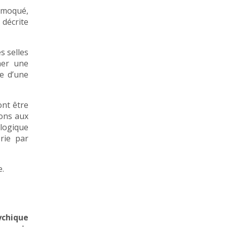
, moqué,
 décrite
s selles
ner une
e d’une
ont être
ons aux
ologique
rie par
e.
ychique