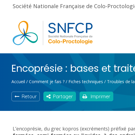
Société Nationale Française de Colo-Proctologi
Encoprésie : bases et tra
Accueil
/
Comment je fais ?
/
Fiches techniques
/
Troubles de la
Retour
Partager
Imprimer
L’encoprésie, du grec kopros (excréments) préfixé pa