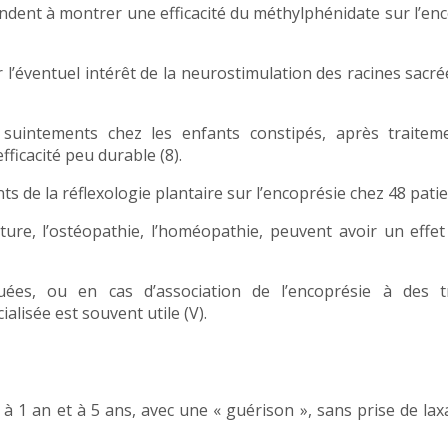
endent à montrer une efficacité du méthylphénidate sur l’en
ur l’éventuel intérêt de la neurostimulation des racines sacr
 suintements chez les enfants constipés, après traitem
ficacité peu durable (8).
 de la réflexologie plantaire sur l’encoprésie chez 48 patien
ure, l’ostéopathie, l’homéopathie, peuvent avoir un effet 
quées, ou en cas d’association de l’encoprésie à des t
alisée est souvent utile (V).
à 1 an et à 5 ans, avec une « guérison », sans prise de laxa