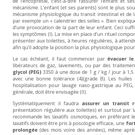
de l’encoprésie, c’est-à-dire rassurer l’enfant et s
mécanisme. L’enfant (et ses parents) sont le plus so
mécanisme physiologique du transit intestinal et de l
par exemple un « calendrier des selles ». Bien expliqu
d’une provocation de la part de leur enfant. Ceci suff
les symptômes (I). La mise en place d’un rituel comport
présenter aux toilettes, à heures régulières, à atten
afin qu’il adopte la position la plus physiologique pou
Le cas échéant, il faut commencer par
évacuer le
libérateurs de gaz, lavements, ou par des traiteme
glycol (PEG)
3350 à une dose de 1 g / kg / jour à 1,5 
avec une bonne tolérance (4)(grade B). Les huiles 
hospitalisation pour lavage naso-gastrique au PEG
générale, doit être envisagée (II).
Systématiquement il faudra
assurer un transit r
présentation régulière aux toilettes) et surtout par 
recommande les laxatifs osmotiques, en préférant l
laxatifs doivent être pris à posologie efficace, une
for
prolongée
(des mois voire des années), même après