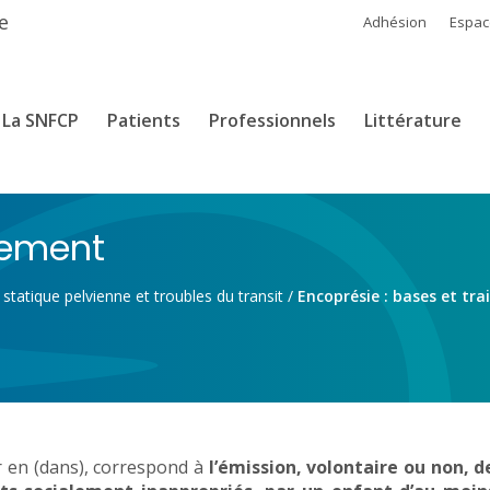
e
Adhésion
Espa
La SNFCP
Patients
Professionnels
Littérature
itement
 statique pelvienne et troubles du transit
/
Encoprésie : bases et tr
r en (dans), correspond à
l’émission, volontaire ou non, d