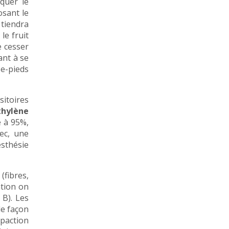
iquer le
osant le
 tiendra
le fruit
e cesser
ant à se
se-pieds
sitoires
thylène
e à 95%,
ec, une
sthésie
(fibres,
ntion on
 B). Les
de façon
mpaction