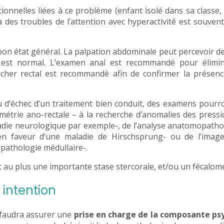
tionnelles liées à ce problème (enfant isolé dans sa classe
à des troubles de l’attention avec hyperactivité est souvent
bon état général. La palpation abdominale peut percevoir de
e est normal. L’examen anal est recommandé pour élimi
cher rectal est recommandé afin de confirmer la présenc
 d’échec d’un traitement bien conduit, des examens pourr
trie ano-rectale – à la recherche d’anomalies des pressi
ladie neurologique par exemple-, de l’analyse anatomopath
en faveur d’une maladie de Hirschsprung- ou de l’image
pathologie médullaire-.
t au plus une importante stase stercorale, et/ou un fécalom
intention
l faudra assurer une
prise en charge de la composante ps