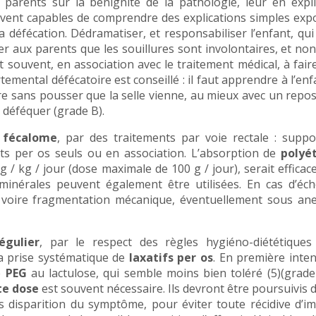
es parents sur la bénignité de la pathologie, leur en expl
uvent capables de comprendre des explications simples exp
a défécation. Dédramatiser, et responsabiliser l’enfant, qui
er aux parents que les souillures sont involontaires, et non 
it souvent, en association avec le traitement médical, à fair
emental défécatoire est conseillé : il faut apprendre à l’enf
dre sans pousser que la selle vienne, au mieux avec un repo
r déféquer (grade B).
 fécalome
, par des traitements par voie rectale : suppo
nts per os seuls ou en association. L’absorption de
polyé
g / kg / jour (dose maximale de 100 g / jour), serait efficac
minérales peuvent également être utilisées. En cas d’éch
, voire fragmentation mécanique, éventuellement sous ane
égulier
, par le respect des règles hygiéno-diététiques 
la prise systématique de
laxatifs per os
. En première inte
e
PEG
au lactulose, qui semble moins bien toléré (5)(grade
te dose
est souvent nécessaire. Ils devront être poursuivis 
 disparition du symptôme, pour éviter toute récidive d’i