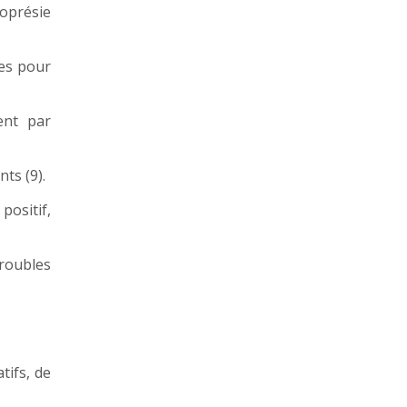
coprésie
ées pour
ent par
ts (9).
positif,
roubles
tifs, de