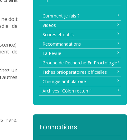
s 4 ans
Comment je fais ?
t ne doit
Vidéos
adie de
Scores et outils
Recommandations
scence).
ment de
La Revue
Groupe de Recherche En Proctologie
 chez un
Fiches préopératoires officielles
u autres
Chirurgie ambulatoire
Archives “Côlon rectum”
s rare,
Formations