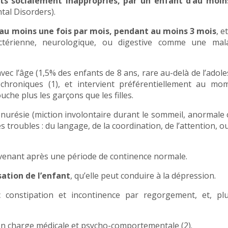
ts socialement inappropriés, par un enfant d’au moin
tal Disorders).
au moins une fois par mois, pendant au moins 3 mois
, e
ctérienne, neurologique, ou digestive comme une mal
avec l’âge (1,5% des enfants de 8 ans, rare au-delà de l’adole
chroniques (1), et intervient préférentiellement au mo
touche plus les garçons que les filles.
énurésie (miction involontaire durant le sommeil, anormale
s troubles : du langage, de la coordination, de l’attention, o
urvenant après une période de continence normale.
sation de l’enfant
, qu’elle peut conduire à la dépression.
c constipation et incontinence par regorgement, et, plu
 en charge médicale et psycho-comportementale (2).