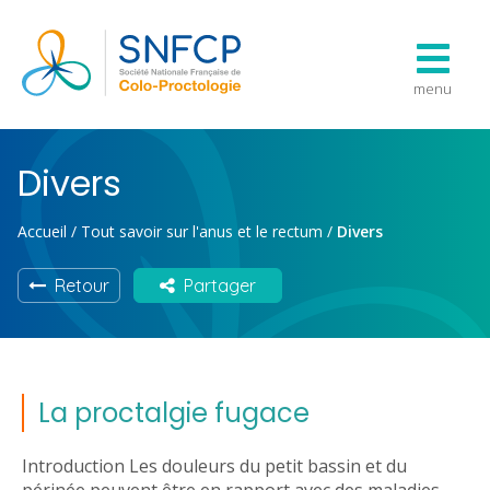
menu
Divers
Accueil
/
Tout savoir sur l'anus et le rectum
/
Divers
Retour
Partager
La proctalgie fugace
Introduction Les douleurs du petit bassin et du