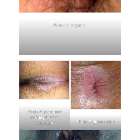
Photo 3 : oxyures
Photo 4 : psoriasis
(crédit photo C.
Photo 5 : lichen plan
Favreau)