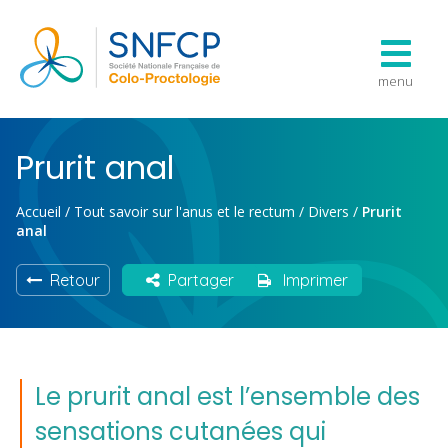
menu
Prurit anal
Accueil
/
Tout savoir sur l'anus et le rectum
/
Divers
/
Prurit
anal
Retour
Partager
Imprimer
Le prurit anal est l’ensemble des
sensations cutanées qui