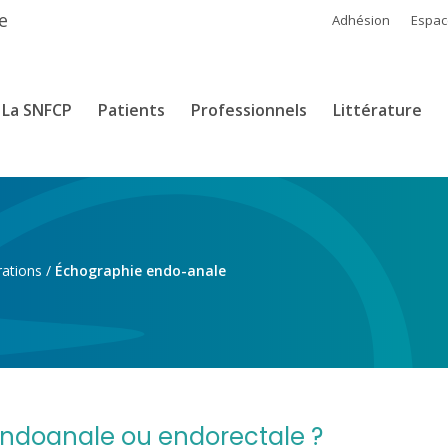
e
Adhésion
Espa
La SNFCP
Patients
Professionnels
Littérature
rations
/
Échographie endo-anale
ndoanale ou endorectale ?