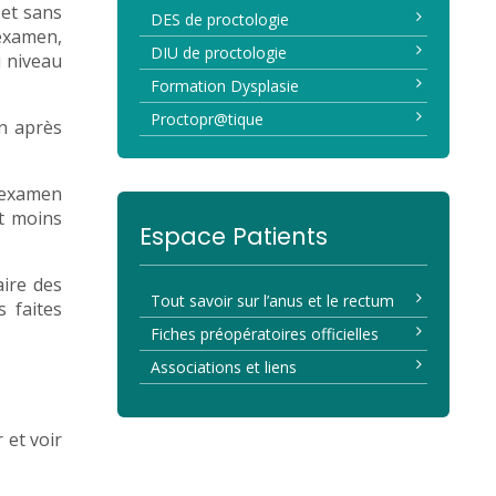
 et sans
DES de proctologie
’examen,
DIU de proctologie
u niveau
Formation Dysplasie
Proctopr@tique
en après
l’examen
nt moins
Espace Patients
aire des
Tout savoir sur l’anus et le rectum
 faites
Fiches préopératoires officielles
Associations et liens
 et voir