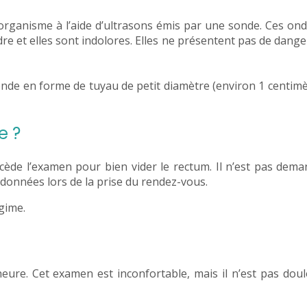
organisme à l’aide d’ultrasons émis par une sonde. Ces on
endre et elles sont indolores. Elles ne présentent pas de dan
onde en forme de tuyau de petit diamètre (environ 1 centimè
e ?
écède l’examen pour bien vider le rectum. Il n’est pas dem
t données lors de la prise du rendez-vous.
égime.
eure. Cet examen est inconfortable, mais il n’est pas dou