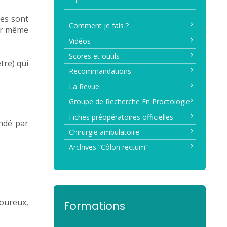
des sont
Comment je fais ?
ger même
Vidéos
Scores et outils
tre) qui
Recommandations
La Revue
Groupe de Recherche En Proctologie
Fiches préopératoires officielles
andé par
Chirurgie ambulatoire
Archives “Côlon rectum”
loureux,
Formations