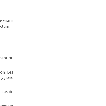
longueur
ectum.
ement du
ion. Les
’hygiène
n cas de
iatement