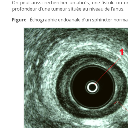
On peut aussi rechercher un abcès, une fistule ou un 
profondeur d’une tumeur située au niveau de l’anus.
Figure
: Échographie endoanale d’un sphincter normal