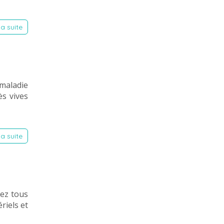
la suite
maladie
ès vives
la suite
ez tous
riels et