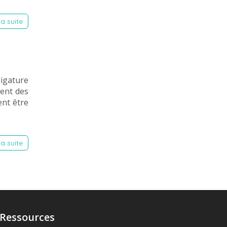
la suite
igature
ent des
ent être
la suite
Ressources