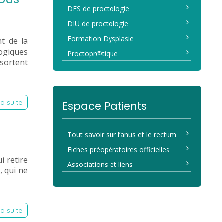
DES de proctologie
DIU de proctologie
Formation Dysplasie
nt de la
ogiques
Proctopr@tique
 sortent
la suite
Espace Patients
Tout savoir sur l’anus et le rectum
Fiches préopératoires officielles
i retire
Associations et liens
, qui ne
la suite