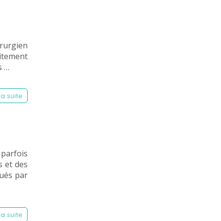
irurgien
aitement
s …
la suite
 parfois
s et des
gués par
la suite