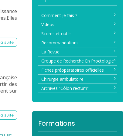
oissance
Comment je fais ?
s.Elles
Vidéos
Scores et outils
la suite
Recommandations
La Revue
Groupe de Recherche En Proctologie
Fiches préopératoires officielles
rançaise
Chirurgie ambulatoire
rtir des
Archives “Côlon rectum”
ient sur
la suite
Formations
sous