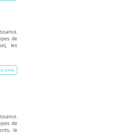
ssance.
ypes de
e), les
la suite
ssance.
ypes de
nts, le