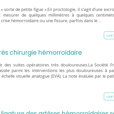
« sorte de petite figue ».En proctologie, il s’agit d’une excr
 mesurer de quelques millimètres à quelques centimètre
rise hémorroïdaire ou une fissure, parfois dans le …
Lire 
rès chirurgie hémorroïdaire
ir des suites opératoires très douloureuses.La Société F
lassée parmi les interventions les plus douloureuses à pa
chelle visuelle analogue (EVA). La note évaluée par le pat
Lire 
ligature des artères hémorroïdaires 