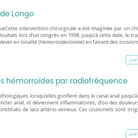
n de Longo
ueCette intervention chirurgicale a été imaginée par un ch
sultats lors d’un congrès en 1998. Jusqu’à cette date, le tr
nlever en totalité (hémorroïdectomie) en faisant des incision
Lire 
des hémorroïdes par radiofréquence
ologiques lorsqu’elles gonflent dans le canal anal jusqu’à
hincter anal, et deviennent inflammatoires, d’où des douleur
stitués de lacs artério-veineux. Ces coussinets sont irri
Lire 